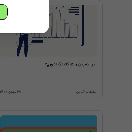
چرا کمپین ریتارگتینگ ادورج؟
تبلیغات آنلاین
۲۹ بهمن ۱۴۰۲