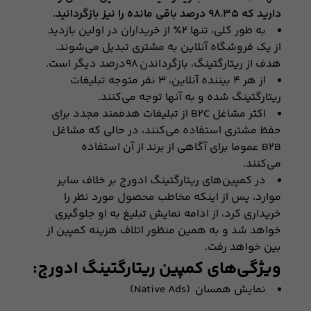
داريد که ۹۸.۳۵ درصد باقی مانده را نیز بازگردانید.
به طور کلی، تنها ۲٪ از خريداران در اولين بازدید
از یک فروشگاه آنلاين به مشتری تبدیل می‌شوند.
هدف از ريتارگتینگ، بازگرداندن ۹۸درصد دیگر است.
از هر ۴ بیننده آنلاين، ۳ نفر متوجه تبلیغات
ريتارگتینگ شده و به آنها توجه می‌کنند.
اکثر مشاغل B2C از تبلیغات هدفمند مجدد برای
حفظ مشتری استفاده می‌کنند، در حالی که مشاغل
B2B عموما برای آگاهی از برند از آن استفاده
می‌کنند.
در کمپین‌های ریتارگتینگ ادورج بر خلاف سایر
موارد، پس از اینکه مخاطب محصول مورد نظر را
خریداری کرد، از ادامه نمایش تبلیغ به او جلوگیری
خواهد شد و به همین منظور اتلاف هزینه کمپین از
بین خواهد رفت.
ویژگی‌های کمپین‌ ریتارگتینگ ادورج:
نمایش همسان (Native Ads)